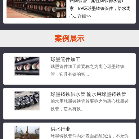
州铸铁管，柔性铸铁排水管厂
家，k9级球墨铸铁管件，给水离
心...
详细>>
案例展示
球墨管件加工
球墨管件加工首要称之为离心球墨铸铁
管，它具有铁的实...
球墨铸铁供水管 输水用球墨铸铁管
输水用球墨铸铁管首要称之为离心球墨铸
铁管，它具有铁...
供水行业
球墨铸铁管件内外表面必须光洁，不允许