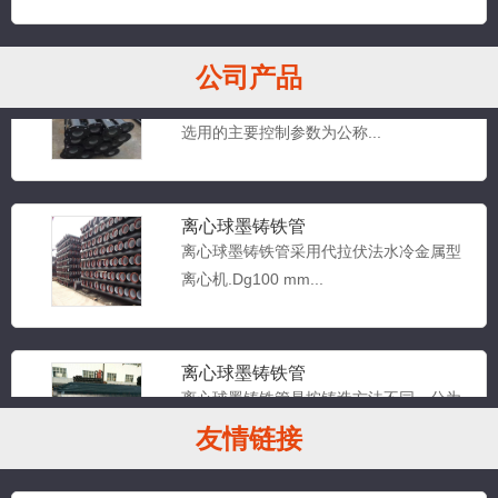
给水球墨铸铁管
公司产品
给水球墨铸铁管是用于供水的专用管道。
选用的主要控制参数为公称...
离心球墨铸铁管
离心球墨铸铁管采用代拉伏法水冷金属型
离心机.Dg100 mm...
离心球墨铸铁管
离心球墨铸铁管是按铸造方法不同，分为
连续球墨铸铁管和离心球墨...
友情链接