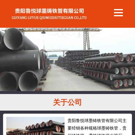
关于公司
贵阳鲁悦球墨铸铁管有限公司主
要经销各种规格球墨铸铁管，贵