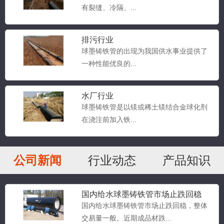
有裂缝、冷隔、...
排污行业
球墨铸铁管的出现为我国供水事业提供了
一种性能优良的...
水厂行业
球墨铸铁管是以镁或稀土镁结合金球化剂
在浇注前加入铁...
公司新闻
行业动态
产品知识
国内给水球墨铸铁管市场止跌回稳
国内给水球墨铸铁管市场止跌回稳，整体
交易量一般。近期成品材跌...